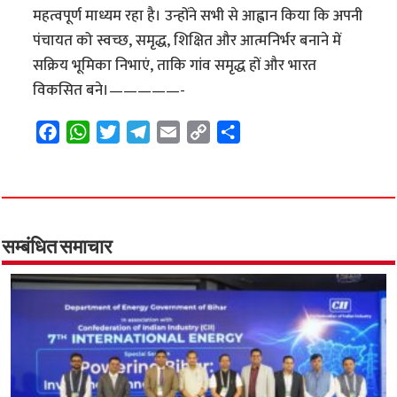
महत्वपूर्ण माध्यम रहा है। उन्होंने सभी से आह्वान किया कि अपनी
पंचायत को स्वच्छ, समृद्ध, शिक्षित और आत्मनिर्भर बनाने में
सक्रिय भूमिका निभाएं, ताकि गांव समृद्ध हों और भारत
विकसित बने।—————-
F
W
T
T
E
C
S
a
h
w
e
m
o
h
c
a
i
l
a
p
a
e
t
t
e
i
y
r
b
s
t
g
l
L
e
o
A
e
r
i
सम्बंधित समाचार
o
p
r
a
n
k
p
m
k