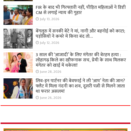
FIR के बाद भी गिरफ्तारी नहीं, पीड़ित महिलाओं ने डिप्टी
CM से लगाई न्याय की गुहार
July 13, 2026
बेंगलुरु में सनकी बेटे ने मां, नानी और बहनोई को काटा;
पड़ोसियों ने कमरे में किया बंद तो…
July 12, 2026
3 साल की ‘आजादी’ के लिए मंगेतर की बेरहम हत्या :
लोहागढ़ किले का खौफनाक सच, प्रेमी के साथ मिलकर
मंगेतर को खाई में धकेला!
June 28, 2026
लिव-इन पार्टनर की बेवफाई ने ली ‘आप’ नेता की जान?
फ्लैट में मिला नंदनी का शव, दूसरी पत्नी से मिलने जाता
था फरार असलम!
June 26, 2026