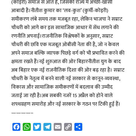
(कोइरी) समाज से आते हैं, जिसकी राज्य में अच्छी-खासी
आबादी है।नीतीश कुमार का ‘लव-कुश’ (कुर्मी-कोइरी)
समीकरण लंबे समय तक मजबूत रहा, लेकिन भाजपा ने सम्राट
चौधरी को आगे कर इस सामाजिक आधार में सेंध लगाने की
रणनीति अपनाई।राजनीतिक विश्लेषकों के अनुसार, सम्राट
चौधरी की छवि एक मजबूत ओबीसी नेता की है, जो न केवल
अपने समाज बल्कि व्यापक पिछड़े वर्ग को भी प्रभावित करने की
क्षमता रखते हैं।नई शुरुआत की ओर बिहारनीतीश युग के बाद
अब बिहार एक नई राजनीतिक दिशा की ओर बढ़ रहा है। सम्राट
चौधरी के नेतृत्व में बनने वाली नई सरकार से कानून-व्यवस्था,
विकास और सामाजिक समीकरणों में बदलाव की उम्मीद
जताई जा रही है।अब सबकी नजरें 15 अप्रैल को होने वाले
शपथग्रहण समारोह और नई सरकार के गठन पर टिकी हुई हैं।
————–
F
W
T
T
E
C
S
a
h
w
e
m
o
h