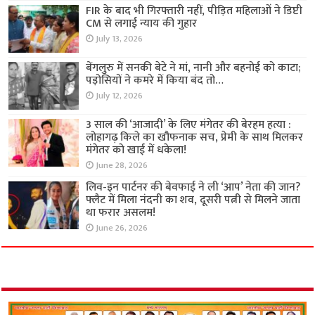
FIR के बाद भी गिरफ्तारी नहीं, पीड़ित महिलाओं ने डिप्टी
CM से लगाई न्याय की गुहार
July 13, 2026
बेंगलुरु में सनकी बेटे ने मां, नानी और बहनोई को काटा;
पड़ोसियों ने कमरे में किया बंद तो…
July 12, 2026
3 साल की ‘आजादी’ के लिए मंगेतर की बेरहम हत्या :
लोहागढ़ किले का खौफनाक सच, प्रेमी के साथ मिलकर
मंगेतर को खाई में धकेला!
June 28, 2026
लिव-इन पार्टनर की बेवफाई ने ली ‘आप’ नेता की जान?
फ्लैट में मिला नंदनी का शव, दूसरी पत्नी से मिलने जाता
था फरार असलम!
June 26, 2026