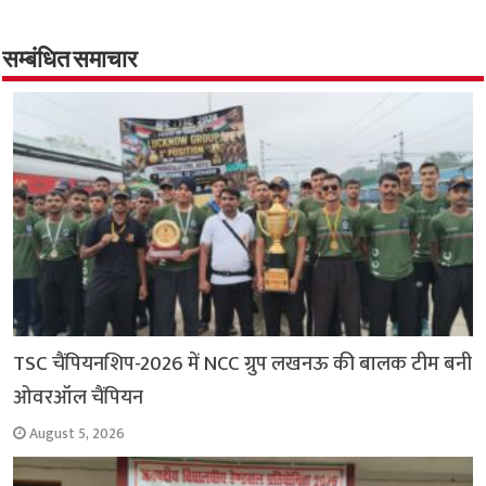
e
t
t
e
i
y
r
b
s
t
g
l
L
e
o
A
e
r
i
सम्बंधित समाचार
o
p
r
a
n
k
p
m
k
TSC चैंपियनशिप-2026 में NCC ग्रुप लखनऊ की बालक टीम बनी
ओवरऑल चैंपियन
August 5, 2026