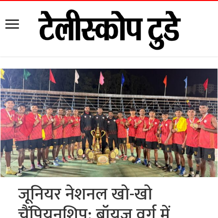
जूनियर नेशनल खो-खो
चैंपियनशिप: बॉयज वर्ग में