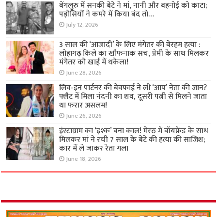
बेंगलुरु में सनकी बेटे ने मां, नानी और बहनोई को काटा;
पड़ोसियों ने कमरे में किया बंद तो…
July 12, 2026
3 साल की ‘आजादी’ के लिए मंगेतर की बेरहम हत्या :
लोहागढ़ किले का खौफनाक सच, प्रेमी के साथ मिलकर
मंगेतर को खाई में धकेला!
June 28, 2026
लिव-इन पार्टनर की बेवफाई ने ली ‘आप’ नेता की जान?
फ्लैट में मिला नंदनी का शव, दूसरी पत्नी से मिलने जाता
था फरार असलम!
June 26, 2026
इंस्टाग्राम का ‘इश्क’ बना काल! मेरठ में बॉयफ्रेंड के साथ
मिलकर मां ने रची 7 साल के बेटे की हत्या की साजिश;
कार में ले जाकर रेता गला
June 18, 2026