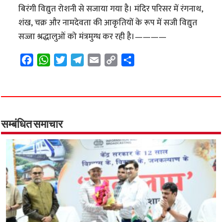
बिरंगी विद्युत रोशनी से सजाया गया है। मंदिर परिसर में रंगनाथ,
शंख, चक्र और नामदेवता की आकृतियों के रूप में सजी विद्युत
सज्जा श्रद्धालुओं को मंत्रमुग्ध कर रही है।————
F
W
T
T
E
C
S
a
h
w
e
m
o
h
c
a
i
l
a
p
a
e
t
t
e
i
y
r
b
s
t
g
l
L
e
o
A
e
r
i
सम्बंधित समाचार
o
p
r
a
n
k
p
m
k