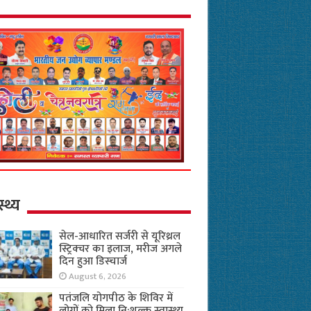
स्थ्य
सेल-आधारित सर्जरी से यूरिथ्रल
स्ट्रिक्चर का इलाज, मरीज अगले
दिन हुआ डिस्चार्ज
August 6, 2026
पतंजलि योगपीठ के शिविर में
लोगों को मिला नि:शुल्क स्वास्थ्य