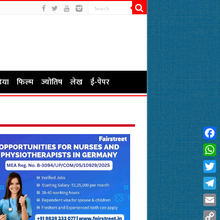
िया
फिल्म
ज्योतिष
लेख
ई-पेपर
Fac
Wha
Twit
Tel
Emai