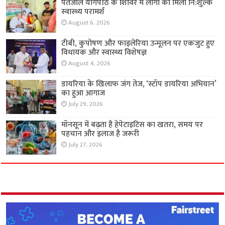
पतंजलि योगपीठ के शिविर में लोगों को मिला नि:शुल्क
स्वास्थ्य परामर्श
August 6, 2026
टीबी, कुपोषण और फाइलेरिया उन्मूलन पर एकजुट हुए
विधायक और स्वास्थ्य विशेषज्ञ
August 4, 2026
डायरिया के खिलाफ जंग तेज, ‘स्टॉप डायरिया अभियान’
का हुआ आगाज
July 29, 2026
मॉनसून में बढ़ता है हेपेटाइटिस का खतरा, समय पर
पहचान और इलाज है जरूरी
July 27, 2026