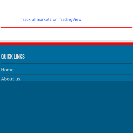
Track all markets on TradingView
Quick Links
Home
About us
Our Team
Privacy Policy
Contact us
धर्म/ज्योतिष
फिल्म