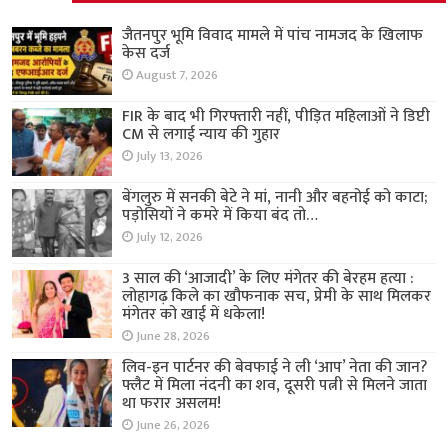
जैतनपुर भूमि विवाद मामले में पांच नामजद के खिलाफ
केस दर्ज
August 7, 2026
FIR के बाद भी गिरफ्तारी नहीं, पीड़ित महिलाओं ने डिप्टी
CM से लगाई न्याय की गुहार
July 13, 2026
बेंगलुरु में सनकी बेटे ने मां, नानी और बहनोई को काटा;
पड़ोसियों ने कमरे में किया बंद तो…
July 12, 2026
3 साल की ‘आजादी’ के लिए मंगेतर की बेरहम हत्या :
लोहागढ़ किले का खौफनाक सच, प्रेमी के साथ मिलकर
मंगेतर को खाई में धकेला!
June 28, 2026
लिव-इन पार्टनर की बेवफाई ने ली ‘आप’ नेता की जान?
फ्लैट में मिला नंदनी का शव, दूसरी पत्नी से मिलने जाता
था फरार असलम!
June 26, 2026