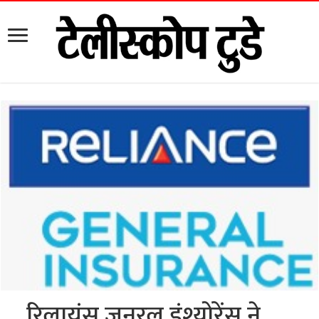
रिलायंस जनरल इंश्योरेंस ने