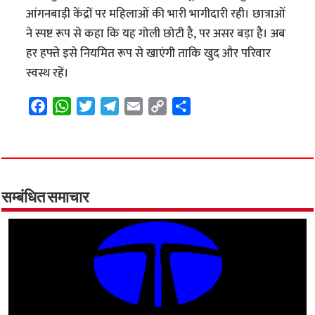
आंगनबाड़ी केंद्रों पर महिलाओं की भारी भागीदारी रही। छात्राओं
ने स्पष्ट रूप से कहा कि यह गोली छोटी है, पर असर बड़ा है। अब
हर हफ्ते इसे नियमित रूप से खाएंगी ताकि खुद और परिवार
स्वस्थ रहें।
F
W
T
T
E
C
S
a
h
w
e
m
o
h
c
a
i
l
a
p
a
e
t
t
e
i
y
r
b
s
t
g
l
L
e
o
A
e
r
i
सम्बंधित समाचार
o
p
r
a
n
k
p
m
k