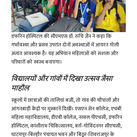
डफरिन हॉस्पिटल की सीएमएस डॉ. रुचि जैन ने कहा कि
गर्भावस्था और प्रसव उपरांत दोनों अवस्थाओं में आयरन गोली
अत्यंत आवश्यक है। यह अभियान महिलाओं को सशक्त और
परिवारों को स्वस्थ बनाएगा।
विद्यालयों और गांवों में दिखा उत्सव जैसा
माहौल
स्कूलों में छात्राओं की तालियां बजीं, तो गांव की चौपालों और
आंगनबाड़ी केंद्रों पर मुस्कानें दिखीं। एसएन सेन कॉलेज, एचबी
महिला महाविद्यालय, डीएवी कॉलेज, नरवल पीएचसी, डफरिन
हॉस्पिटल, कांशीराम चिकित्सालय, बर्रा-गोविंदनगर सीएचसी,
घाटमपुर-बिल्हौर पंचायत भवन और बिठूर-शिवराजपुर के