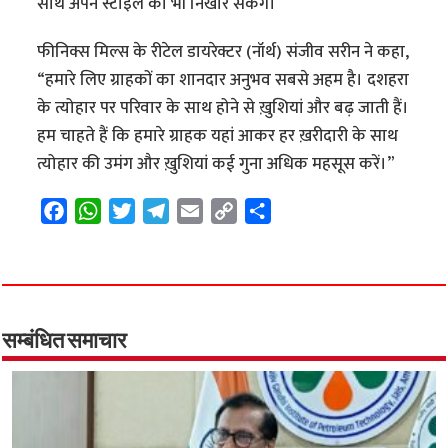
साथ अपने स्टाइल को भी निखार सकेंगे।
फीनिक्स मिल्स के रीटेल डायरेक्टर (नॉर्थ) संजीव सरीन ने कहा,
“हमारे लिए ग्राहकों का शानदार अनुभव सबसे अहम है। दशहरा
के त्योहार पर परिवार के साथ होने से ख़ुशियां और बढ़ जाती हैं।
हम चाहते हैं कि हमारे ग्राहक यहां आकर हर ख़रीदारी के साथ
त्योहार की उमंग और ख़ुशियां कई गुना अधिक महसूस करें।”
F
W
T
T
E
C
S
a
h
w
e
m
o
h
c
a
i
l
a
p
a
e
t
t
e
i
y
r
b
s
t
g
l
L
e
o
A
e
r
i
सम्बंधित समाचार
o
p
r
a
n
k
p
m
k