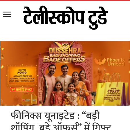
फीनिक्स यूनाइटेड : “बड़ी
शॉपिंग, बड़े ऑफर्स” में गिफ्ट