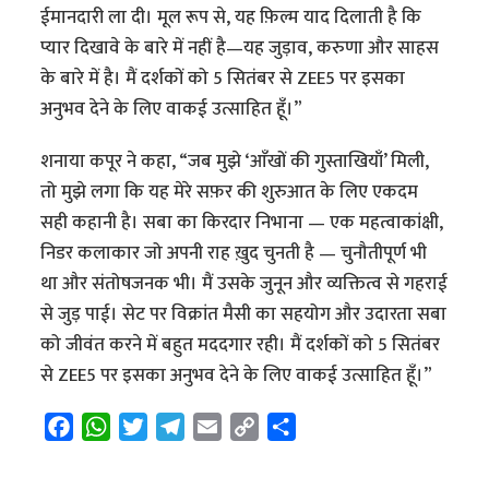
ईमानदारी ला दी। मूल रूप से, यह फ़िल्म याद दिलाती है कि
प्यार दिखावे के बारे में नहीं है—यह जुड़ाव, करुणा और साहस
के बारे में है। मैं दर्शकों को 5 सितंबर से ZEE5 पर इसका
अनुभव देने के लिए वाकई उत्साहित हूँ।”
शनाया कपूर ने कहा, “जब मुझे ‘आँखों की गुस्ताखियाँ’ मिली,
तो मुझे लगा कि यह मेरे सफ़र की शुरुआत के लिए एकदम
सही कहानी है। सबा का किरदार निभाना — एक महत्वाकांक्षी,
निडर कलाकार जो अपनी राह ख़ुद चुनती है — चुनौतीपूर्ण भी
था और संतोषजनक भी। मैं उसके जुनून और व्यक्तित्व से गहराई
से जुड़ पाई। सेट पर विक्रांत मैसी का सहयोग और उदारता सबा
को जीवंत करने में बहुत मददगार रही। मैं दर्शकों को 5 सितंबर
से ZEE5 पर इसका अनुभव देने के लिए वाकई उत्साहित हूँ।”
F
W
T
T
E
C
S
a
h
w
e
m
o
h
c
a
i
l
a
p
a