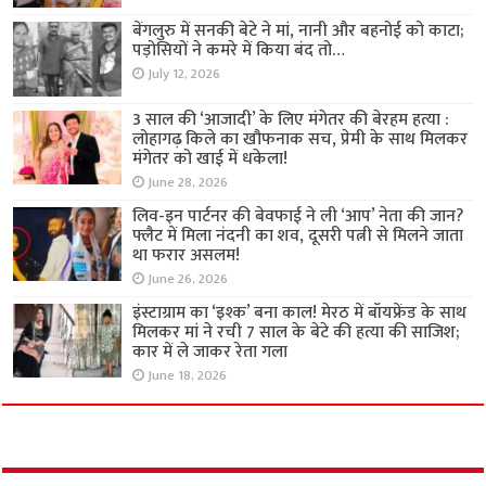
बेंगलुरु में सनकी बेटे ने मां, नानी और बहनोई को काटा;
पड़ोसियों ने कमरे में किया बंद तो…
July 12, 2026
3 साल की ‘आजादी’ के लिए मंगेतर की बेरहम हत्या :
लोहागढ़ किले का खौफनाक सच, प्रेमी के साथ मिलकर
मंगेतर को खाई में धकेला!
June 28, 2026
लिव-इन पार्टनर की बेवफाई ने ली ‘आप’ नेता की जान?
फ्लैट में मिला नंदनी का शव, दूसरी पत्नी से मिलने जाता
था फरार असलम!
June 26, 2026
इंस्टाग्राम का ‘इश्क’ बना काल! मेरठ में बॉयफ्रेंड के साथ
मिलकर मां ने रची 7 साल के बेटे की हत्या की साजिश;
कार में ले जाकर रेता गला
June 18, 2026