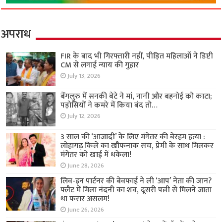
अपराध
FIR के बाद भी गिरफ्तारी नहीं, पीड़ित महिलाओं ने डिप्टी
CM से लगाई न्याय की गुहार
July 13, 2026
बेंगलुरु में सनकी बेटे ने मां, नानी और बहनोई को काटा;
पड़ोसियों ने कमरे में किया बंद तो…
July 12, 2026
3 साल की ‘आजादी’ के लिए मंगेतर की बेरहम हत्या :
लोहागढ़ किले का खौफनाक सच, प्रेमी के साथ मिलकर
मंगेतर को खाई में धकेला!
June 28, 2026
लिव-इन पार्टनर की बेवफाई ने ली ‘आप’ नेता की जान?
फ्लैट में मिला नंदनी का शव, दूसरी पत्नी से मिलने जाता
था फरार असलम!
June 26, 2026