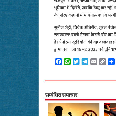
राजकुमार वीर हमीरजी गोहिल के किरद
भूमिका में दिखेंगे, जबकि डेब्यू कर रहीं
के ज़रिए कहानी में भावनात्मक रंग भरेंग
सुनील शेट्टी, विवेक ओबेरॉय, सूरज पंचोल
स्टारकास्ट वाली फिल्म केसरी वीर का नि
है। पैनोरमा स्टूडियोज की यह वर्ल्डव
ड्रामा का—जो 16 मई 2025 को दुनियाभर
F
W
T
T
E
C
a
h
w
e
m
o
c
a
i
l
a
p
e
t
t
e
i
y
b
s
t
g
l
L
o
A
e
r
i
सम्बंधित समाचार
o
p
r
a
n
k
p
m
k