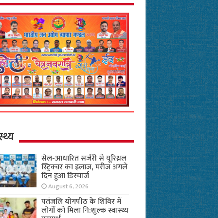
स्थ्य
सेल-आधारित सर्जरी से यूरिथ्रल
स्ट्रिक्चर का इलाज, मरीज अगले
दिन हुआ डिस्चार्ज
August 6, 2026
पतंजलि योगपीठ के शिविर में
लोगों को मिला नि:शुल्क स्वास्थ्य