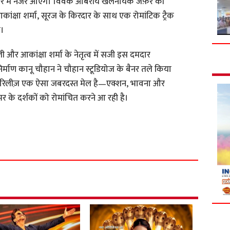
ार में नजर आएंगे। विवेक ओबेरॉय खलनायक जफ़र की
 आकांक्षा शर्मा, सूरज के किरदार के साथ एक रोमांटिक ट्रैक
ी।
ी और आकांक्षा शर्मा के नेतृत्व में सजी इस दमदार
र्माण कानू चौहान ने चौहान स्टूडियोज के बैनर तले किया
ाइड रिलीज़ एक ऐसा जबरदस्त मेल है—एक्शन, भावना और
 के दर्शकों को रोमांचित करने आ रही है।
S
h
a
r
e