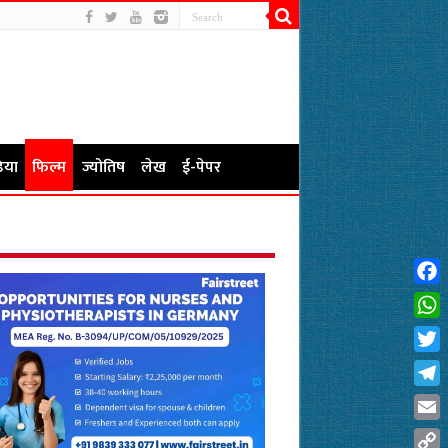
िया
फिल्म
ज्योतिष
लेख
ई-पेपर
Fac
Wha
Twit
Tel
Emai