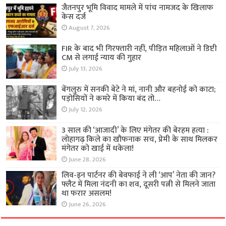
जैतनपुर भूमि विवाद मामले में पांच नामजद के खिलाफ
केस दर्ज
August 7, 2026
FIR के बाद भी गिरफ्तारी नहीं, पीड़ित महिलाओं ने डिप्टी
CM से लगाई न्याय की गुहार
July 13, 2026
बेंगलुरु में सनकी बेटे ने मां, नानी और बहनोई को काटा;
पड़ोसियों ने कमरे में किया बंद तो…
July 12, 2026
3 साल की ‘आजादी’ के लिए मंगेतर की बेरहम हत्या :
लोहागढ़ किले का खौफनाक सच, प्रेमी के साथ मिलकर
मंगेतर को खाई में धकेला!
June 28, 2026
लिव-इन पार्टनर की बेवफाई ने ली ‘आप’ नेता की जान?
फ्लैट में मिला नंदनी का शव, दूसरी पत्नी से मिलने जाता
था फरार असलम!
June 26, 2026