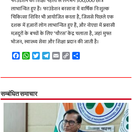
फाउंडेशन की शिक्षा पहलों से लगभग 300,000 छात्र
लाभान्वित हुए हैं। फाउंडेशन बरसाना में वार्षिक निःशुल्क
चिकित्सा शिविर भी आयोजित करता है, जिससे पिछले एक
दशक में हज़ारों लोग लाभान्वित हुए हैं, और नोएडा में प्रवासी
मज़दूरों के बच्चों के लिए ‘चौरस’ केंद्र चलाता है, जहां मुफ्त
भोजन, स्वास्थ्य सेवा और शिक्षा प्रदान की जाती है।
F
W
T
T
E
C
S
a
h
w
e
m
o
h
c
a
i
l
a
p
a
e
t
t
e
i
y
r
b
s
t
g
l
L
e
o
A
e
r
i
सम्बंधित समाचार
o
p
r
a
n
k
p
m
k