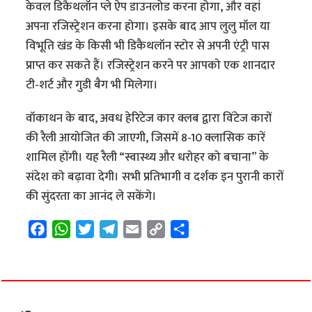
केवल डिकैथलॉन प्ले ऐप डाउनलोड करना होगा, और वहां
अपना रजिस्ट्रेशन करना होगा। इसके बाद आप लुलु मॉल या
विभूति खंड के किसी भी डिकैथलॉन स्टोर से अपनी एंट्री पास
प्राप्त कर सकते हैं। रजिस्ट्रेशन करने पर आपको एक शानदार
टी-शर्ट और गुडी बैग भी मिलेगा।
वॉकाथन के बाद, अवध हेरिटेज कार क्लब द्वारा विंटेज कारों
की रैली आयोजित की जाएगी, जिसमें 8-10 क्लासिक कारें
शामिल होंगी। यह रैली “स्वास्थ्य और धरोहर को बचाना” के
संदेश को बढ़ावा देगी। सभी प्रतिभागी व दर्शक इन पुरानी कारों
की सुंदरता का आनंद ले सकेंगे।
F
W
T
T
E
C
S
a
h
w
e
m
o
h
c
a
i
l
a
p
a
e
t
t
e
i
y
r
b
s
t
g
l
L
e