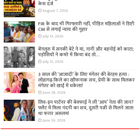
केस दर्ज
August 7, 2026
FIR के बाद भी गिरफ्तारी नहीं, पीड़ित महिलाओं ने डिप्टी
CM से लगाई न्याय की गुहार
July 13, 2026
बेंगलुरु में सनकी बेटे ने मां, नानी और बहनोई को काटा;
पड़ोसियों ने कमरे में किया बंद तो…
July 12, 2026
3 साल की ‘आजादी’ के लिए मंगेतर की बेरहम हत्या :
लोहागढ़ किले का खौफनाक सच, प्रेमी के साथ मिलकर
मंगेतर को खाई में धकेला!
June 28, 2026
लिव-इन पार्टनर की बेवफाई ने ली ‘आप’ नेता की जान?
फ्लैट में मिला नंदनी का शव, दूसरी पत्नी से मिलने जाता
था फरार असलम!
June 26, 2026