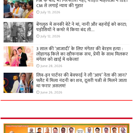
FIR के बाद भी गिरफ्तारी नहीं, पीड़ित महिलाओं ने डिप्टी
CM से लगाई न्याय की गुहार
July 13, 2026
बेंगलुरु में सनकी बेटे ने मां, नानी और बहनोई को काटा;
पड़ोसियों ने कमरे में किया बंद तो…
July 12, 2026
3 साल की ‘आजादी’ के लिए मंगेतर की बेरहम हत्या :
लोहागढ़ किले का खौफनाक सच, प्रेमी के साथ मिलकर
मंगेतर को खाई में धकेला!
June 28, 2026
लिव-इन पार्टनर की बेवफाई ने ली ‘आप’ नेता की जान?
फ्लैट में मिला नंदनी का शव, दूसरी पत्नी से मिलने जाता
था फरार असलम!
June 26, 2026