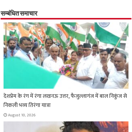
b
s
t
g
l
L
e
o
A
e
r
i
सम्बंधित समाचार
o
p
r
a
n
k
p
m
k
देशप्रेम के रंग में रंगा लखनऊ उत्तर, फैजुल्लागंज में बाल निकुंज से
निकली भव्य तिरंगा यात्रा
August 10, 2026