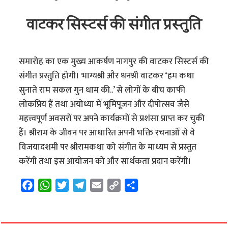
वाटकर सिस्टर्स की संगीत प्रस्तुति
समारोह का एक मुख्य आकर्षण नागपुर की वाटकर सिस्टर्स की
संगीत प्रस्तुति होगी। भाग्यश्री और धनश्री वाटकर ‘हम कथा
सुनाते राम सकल गुन धाम की..’ से लोगों के बीच काफी
लोकप्रिय हैं तथा अयोध्या में भूमिपूजन और दीपोत्सव जैसे
महत्त्वपूर्ण अवसरों पर अपने कार्यक्रमों से प्रशंसा प्राप्त कर चुकी
हैं। श्रीराम के जीवन पर आधारित अपनी भक्ति रचनाओं से वे
विजयादशमी पर श्रीरामकथा को संगीत के माध्यम से प्रस्तुत
करेंगी तथा इस आयोजन को और सार्थकता प्रदान करेंगी।
F
W
T
T
E
C
S
a
h
w
e
m
o
h
c
a
i
l
a
p
a
e
t
t
e
i
y
r