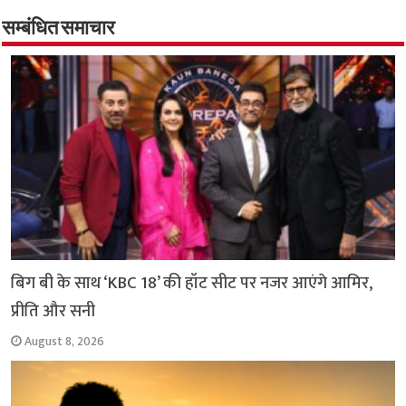
b
s
t
g
l
L
e
o
A
e
r
i
सम्बंधित समाचार
o
p
r
a
n
k
p
m
k
बिग बी के साथ ‘KBC 18’ की हॉट सीट पर नजर आएंगे आमिर,
प्रीति और सनी
August 8, 2026