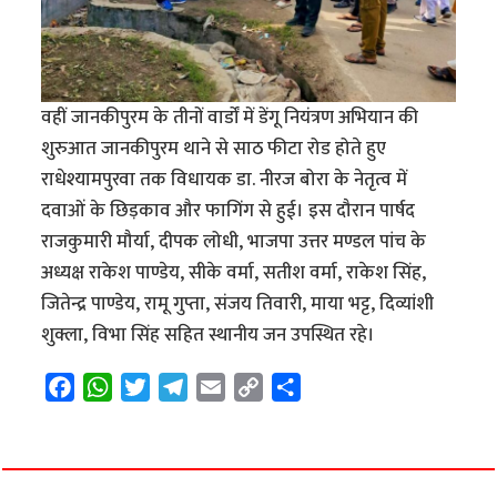
वहीं जानकीपुरम के तीनों वार्डों में डेंगू नियंत्रण अभियान की
शुरुआत जानकीपुरम थाने से साठ फीटा रोड होते हुए
राधेश्यामपुरवा तक विधायक डा. नीरज बोरा के नेतृत्व में
दवाओं के छिड़काव और फागिंग से हुई। इस दौरान पार्षद
राजकुमारी मौर्या, दीपक लोधी, भाजपा उत्तर मण्डल पांच के
अध्यक्ष राकेश पाण्डेय, सीके वर्मा, सतीश वर्मा, राकेश सिंह,
जितेन्द्र पाण्डेय, रामू गुप्ता, संजय तिवारी, माया भट्ट, दिव्यांशी
शुक्ला, विभा सिंह सहित स्थानीय जन उपस्थित रहे।
F
W
T
T
E
C
S
a
h
w
e
m
o
h
c
a
i
l
a
p
a
e
t
t
e
i
y
r