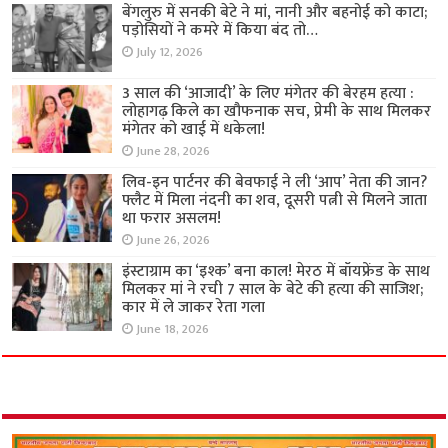
बेंगलुरु में सनकी बेटे ने मां, नानी और बहनोई को काटा;
पड़ोसियों ने कमरे में किया बंद तो…
July 12, 2026
3 साल की ‘आजादी’ के लिए मंगेतर की बेरहम हत्या :
लोहागढ़ किले का खौफनाक सच, प्रेमी के साथ मिलकर
मंगेतर को खाई में धकेला!
June 28, 2026
लिव-इन पार्टनर की बेवफाई ने ली ‘आप’ नेता की जान?
फ्लैट में मिला नंदनी का शव, दूसरी पत्नी से मिलने जाता
था फरार असलम!
June 26, 2026
इंस्टाग्राम का ‘इश्क’ बना काल! मेरठ में बॉयफ्रेंड के साथ
मिलकर मां ने रची 7 साल के बेटे की हत्या की साजिश;
कार में ले जाकर रेता गला
June 18, 2026