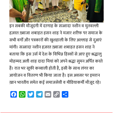
इन सबकी मौजूदगी में दरगाह के सज्जादा नशीन व मुतवल्ली
हज़रत ख़्वाजा शबाहत हसन शाह ने मजार शरीफ पर समाज के
सभी वर्गों और पत्रकारों की खुशहाली के लिए अल्लाह से दुआएं
मांगी। सज्जादा नशीन हज़रत ख़्वाजा शबाहत हसन शाह ने
बताया कि इस उर्स में देश के विभिन्न हिस्सों से आए हुए श्रद्धालु
मोहम्मद अली शाह दादा मियां को अपने श्रद्धा सुमन अर्पित करते
हैं। रात भर सूफ़ी कव्वाली होती है, इसी के साथ लंगर का
आयोजन व वितरण भी किया जाता है। इस अवसर पर इमरान
ख़ान भारतीय समेत कई समाजसेवी व मीडियाकर्मी मौजूद रहे।
F
W
T
T
E
C
S
a
h
w
e
m
o
h
c
a
i
l
a
p
a