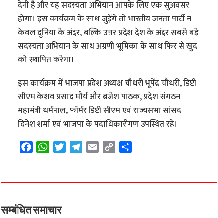
देनी है और यह सदस्यता अभियान आपके लिए एक सुअवसर
होगा। इस कार्यक्रम के साथ जुड़ेंगे तो भारतीय जनता पार्टी न
केवल दुनिया के अंदर, बल्कि उत्तर प्रदेश देश के अंदर सबसे बड़े
सदस्यता अभियान के साथ अग्रणी भूमिका के साथ फिर से खुद
को स्थापित करेगा।
इस कार्यक्रम में भाजपा प्रदेश अध्यक्ष चौधरी भूपेंद्र चौधरी, डिप्टी
सीएम केशव प्रसाद मौर्य और ब्रजेश पाठक, प्रदेश संगठन
महामंत्री धर्मपाल, फॉर्मर डिप्टी सीएम एवं राज्यसभा सांसद
दिनेश शर्मा एवं भाजपा के पदाधिकारीगण उपस्थित रहे।
F
W
T
T
E
C
S
a
h
w
e
m
o
h
c
a
i
l
a
p
a
e
t
t
e
i
y
r
b
s
t
g
l
L
e
o
A
e
r
i
सम्बंधित समाचार