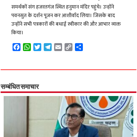
समर्थकों संग हजरतगंज स्थित हनुमान मंदिर पहुंचे। उन्होंने
पवनसुत के दर्शन पूजन कर आशीर्वाद लिया। जिसके बाद
उन्होंने सभी पत्रकारों की बधाई स्वीकार की और आभार व्यक्त
किया।
F
W
T
T
E
C
S
a
h
w
e
m
o
h
c
a
i
l
a
p
a
e
t
t
e
i
y
r
b
s
t
g
l
L
e
o
A
e
r
i
सम्बंधित समाचार
o
p
r
a
n
k
p
m
k