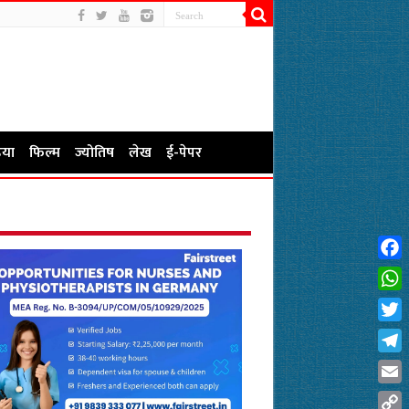
या
फिल्म
ज्योतिष
लेख
ई-पेपर
Fac
Wha
Twit
Tel
Emai