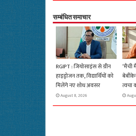
e
t
t
e
i
y
b
s
t
g
l
L
o
A
e
r
i
सम्बंधित समाचार
o
p
r
a
n
k
p
m
k
RGIPT : जियोसाइंस से ग्रीन
‘मैची 
हाइड्रोजन तक, विद्यार्थियों को
बेबीके
मिलेंगे नए शोध अवसर
त्वचा 
August 8, 2026
Augu