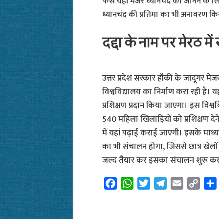
फैंस यहां मेजर ध्यानचंद को जानने के ल
ध्यानचंद की प्रतिमा का भी अनावरण कि
दद्दा के नाम पर मेरठ में
उत्तर प्रदेश सरकार हॉकी के जादूगर मेजर
विश्वविद्यालय का निर्माण करा रही है। 
प्रशिक्षण प्रदान किया जाएगा। इस विश्व
540 महिला खिलाड़ियों को प्रशिक्षण देने क
में यहां पढ़ाई कराई जाएगी। इसके माध्यम 
का भी संचालन होगा, जिससे छात्र खेलों
जल्द तैयार कर इसका संचालन शुरू करने 
F
W
T
T
E
C
a
h
w
e
m
o
c
a
i
l
a
p