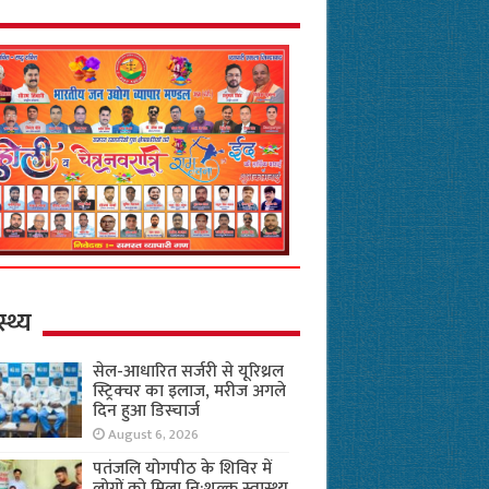
स्थ्य
सेल-आधारित सर्जरी से यूरिथ्रल
स्ट्रिक्चर का इलाज, मरीज अगले
दिन हुआ डिस्चार्ज
August 6, 2026
पतंजलि योगपीठ के शिविर में
लोगों को मिला नि:शुल्क स्वास्थ्य