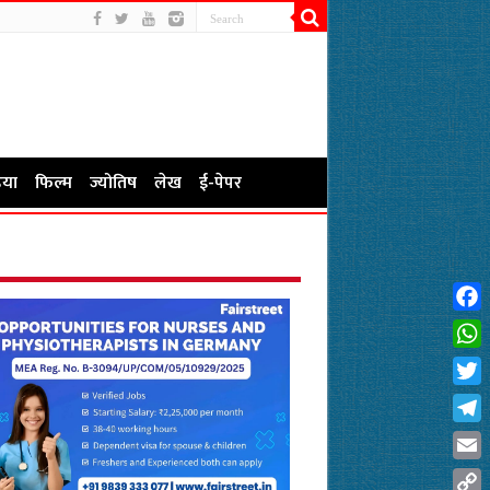
या
फिल्म
ज्योतिष
लेख
ई-पेपर
Fac
Wha
Twit
Tel
Emai