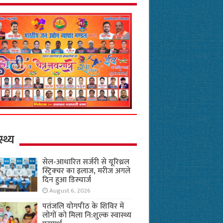
स्थ्य
सेल-आधारित सर्जरी से यूरिथ्रल
स्ट्रिक्चर का इलाज, मरीज अगले
दिन हुआ डिस्चार्ज
August 6, 2026
पतंजलि योगपीठ के शिविर में
लोगों को मिला नि:शुल्क स्वास्थ्य