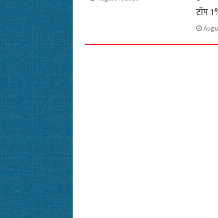
टॉप 1%
Augu