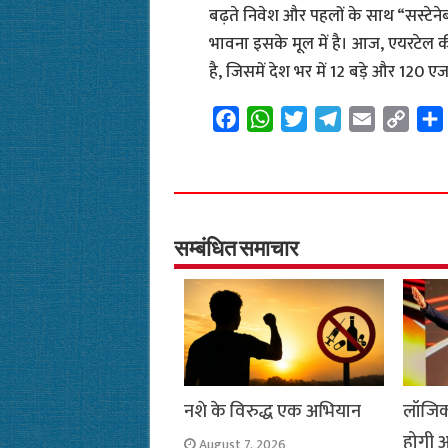
बढ़ते निवेश और पहलों के साथ “सस्टेने
भावना इसके मूल में है। आज, एयरटेल की न
है, जिसमें देश भर में 12 बड़े और 120 एज ड
F
W
T
T
E
C
a
h
w
e
m
o
c
a
i
l
a
p
e
t
t
e
i
y
b
s
t
g
l
L
o
A
e
r
i
सम्बंधित समाचार
o
p
r
a
n
k
p
m
k
नशे के विरुद्ध एक अभियान
लॉजिक
होगी अ
August 7, 2026