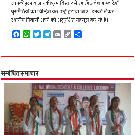
जानकीपुरम व जानकीपुरम विस्तार में रह रहे अवैध बांग्लादेशी
घुसपैठियों को चिन्हित कर उन्हें हटाया जाए। इनको लेकर
स्थानीय निवासी अपने को असुरक्षित महसूस कर रहे हैं।
F
W
T
T
E
C
S
a
h
w
e
m
o
h
c
a
i
l
a
p
a
e
t
t
e
i
y
r
b
s
t
g
l
L
e
o
A
e
r
i
सम्बंधित समाचार
o
p
r
a
n
k
p
m
k