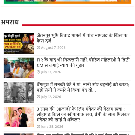
अपराध
जैतनपुर भूमि विवाद मामले में पांच नामजद के खिलाफ
केस दर्ज
August 7, 2026
FIR के बाद भी गिरफ्तारी नहीं, पीड़ित महिलाओं ने डिप्टी
CM से लगाई न्याय की गुहार
July 13, 2026
बेंगलुरु में सनकी बेटे ने मां, नानी और बहनोई को काटा;
पड़ोसियों ने कमरे में किया बंद तो…
July 12, 2026
3 साल की ‘आजादी’ के लिए मंगेतर की बेरहम हत्या :
लोहागढ़ किले का खौफनाक सच, प्रेमी के साथ मिलकर
मंगेतर को खाई में धकेला!
June 28, 2026