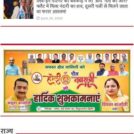
लिव-इन पार्टनर की बेवफाई ने ली ‘आप’ नेता की जान?
फ्लैट में मिला नंदनी का शव, दूसरी पत्नी से मिलने जाता
था फरार असलम!
June 26, 2026
राज्य