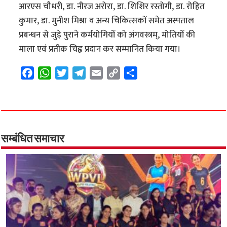
आरएस चौधरी, डा. नीरज अरोरा, डा. शिशिर रस्तोगी, डा. रोहित
कुमार, डा. मुनीश मिश्रा व अन्य चिकित्सकों समेत अस्पताल
प्रबन्धन से जुड़े पुराने कर्मयोगियों को अंगवस्त्रम्, मोतियों की
माला एवं प्रतीक चिह्न प्रदान कर सम्मानित किया गया।
F
W
T
T
E
C
S
a
h
w
e
m
o
h
c
a
i
l
a
p
a
e
t
t
e
i
y
r
b
s
t
g
l
L
e
o
A
e
r
i
सम्बंधित समाचार
o
p
r
a
n
k
p
m
k