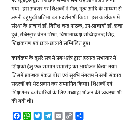
पर स्टूडेंट्स द्वारा शिक्षक सम्मान समारोह आयोजित किया
गया। इस अवसर पर शिक्षकों ने गीत, नृत्य आदि के माध्यम से
अपनी बहुमुखी प्रतिभा का प्रदर्शन भी किया। इस कार्यक्रम में
संस्था के प्राचार्य डाॅ. गिरीश चन्द्र पाठक, उप-प्राचार्या डाॅ. ऋचा
दुबे, रजिस्ट्रार चेतन मिश्रा, विभागाध्यक्ष सच्चिदानन्द सिंह,
शिक्षकगण एवं छात्र-छात्रायें सम्मिलित हुए।
कार्यक्रम के दूसरे सत्र में प्रबन्धतंत्र द्वारा हरनन्द सभागार में
शिक्षकों हेतु एक सम्मान समारोह का आयोजन किया गया।
जिसमें प्रबन्धक पंकज बोरा एवं सुरभि मंगलम ने सभी संकाय
सदस्यों को भेंट प्रदान कर सम्मानित किया। शिक्षकों एवं
शिक्षणेत्तर कर्मचारियों के लिए मध्याह्म भोजन की व्यवस्था भी
की गयी थी।
F
W
T
T
E
C
S
a
h
w
e
m
o
h
c
a
i
l
a
p
a