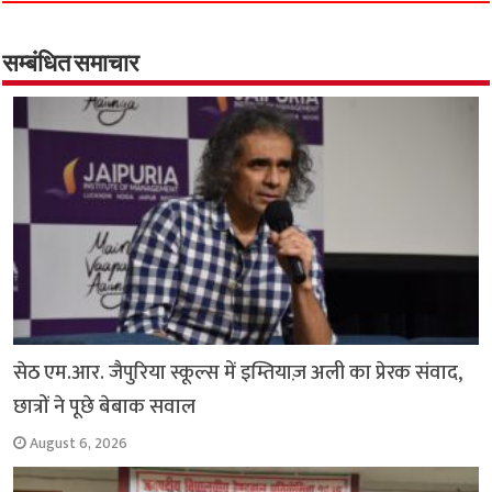
e
t
t
e
i
y
r
b
s
t
g
l
L
e
o
A
e
r
i
सम्बंधित समाचार
o
p
r
a
n
k
p
m
k
सेठ एम.आर. जैपुरिया स्कूल्स में इम्तियाज़ अली का प्रेरक संवाद,
छात्रों ने पूछे बेबाक सवाल
August 6, 2026