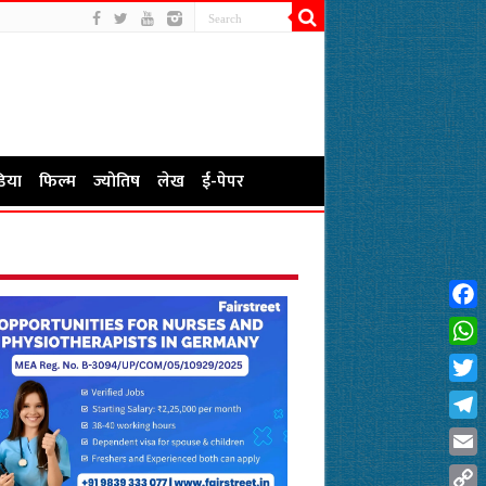
िया
फिल्म
ज्योतिष
लेख
ई-पेपर
Fac
Wha
Twit
Tel
Emai