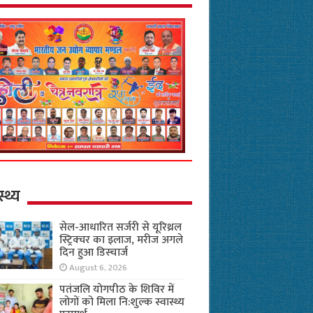
स्थ्य
सेल-आधारित सर्जरी से यूरिथ्रल
स्ट्रिक्चर का इलाज, मरीज अगले
दिन हुआ डिस्चार्ज
August 6, 2026
पतंजलि योगपीठ के शिविर में
लोगों को मिला नि:शुल्क स्वास्थ्य