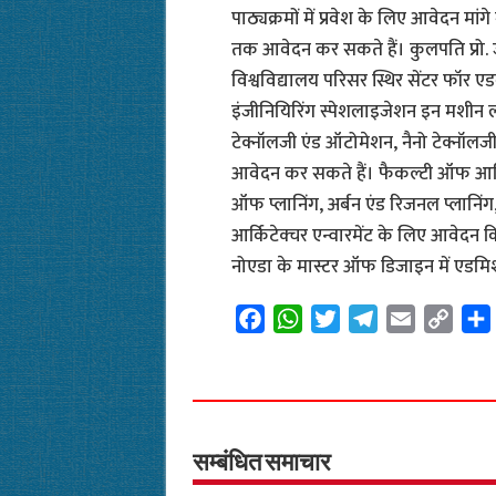
पाठ्यक्रमों में प्रवेश के लिए आवेदन मां
तक आवेदन कर सकते हैं। कुलपति प्रो. जेपी
विश्वविद्यालय परिसर स्थिर सेंटर फॉर एड
इंजीनियिरिंग स्पेशलाइजेशन इन मशीन लर्
टेक्नॉलजी एंड ऑटोमेशन, नैनो टेक्नॉलज
आवेदन कर सकते हैं। फैकल्टी ऑफ आर्किटे
ऑफ प्लानिंग, अर्बन एंड रिजनल प्लानिं
आर्किटेक्चर एन्वारमेंट के लिए आवेदन
नोएडा के मास्टर ऑफ डिजाइन में एडमि
F
W
T
T
E
C
a
h
w
e
m
o
c
a
i
l
a
p
e
t
t
e
i
y
b
s
t
g
l
L
o
A
e
r
i
सम्बंधित समाचार
o
p
r
a
n