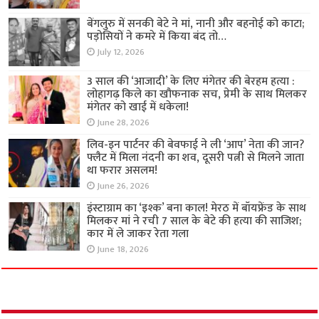
बेंगलुरु में सनकी बेटे ने मां, नानी और बहनोई को काटा;
पड़ोसियों ने कमरे में किया बंद तो…
July 12, 2026
3 साल की ‘आजादी’ के लिए मंगेतर की बेरहम हत्या :
लोहागढ़ किले का खौफनाक सच, प्रेमी के साथ मिलकर
मंगेतर को खाई में धकेला!
June 28, 2026
लिव-इन पार्टनर की बेवफाई ने ली ‘आप’ नेता की जान?
फ्लैट में मिला नंदनी का शव, दूसरी पत्नी से मिलने जाता
था फरार असलम!
June 26, 2026
इंस्टाग्राम का ‘इश्क’ बना काल! मेरठ में बॉयफ्रेंड के साथ
मिलकर मां ने रची 7 साल के बेटे की हत्या की साजिश;
कार में ले जाकर रेता गला
June 18, 2026