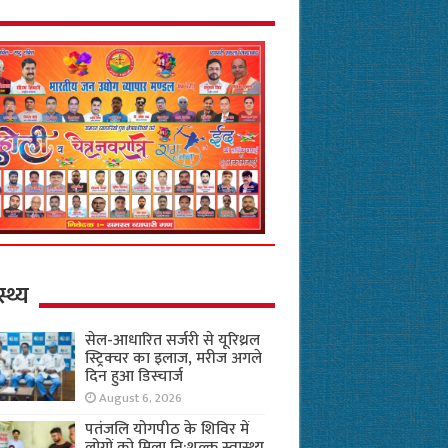
स्थ्य
सेल-आधारित सर्जरी से यूरिथ्रल
स्ट्रिक्चर का इलाज, मरीज अगले
दिन हुआ डिस्चार्ज
August 6, 2026
पतंजलि योगपीठ के शिविर में
लोगों को मिला नि:शुल्क स्वास्थ्य