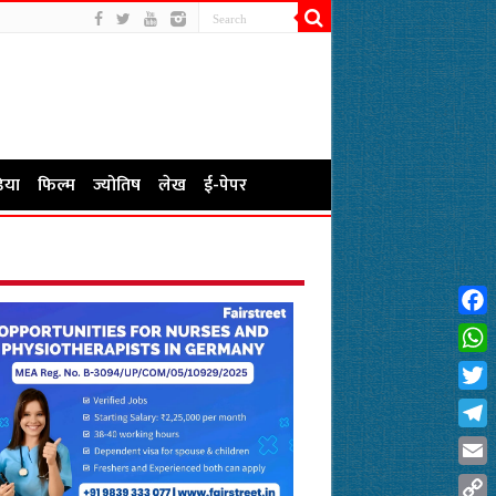
िया
फिल्म
ज्योतिष
लेख
ई-पेपर
Fac
Wha
Twit
Tel
Emai