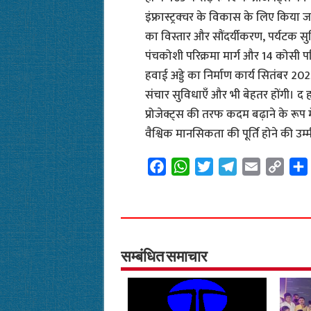
इंफ्रास्ट्रक्चर के विकास के लिए किया ज
का विस्तार और सौंदर्यीकरण, पर्यटक
पंचकोशी परिक्रमा मार्ग और 14 कोसी पर
हवाई अड्डे का निर्माण कार्य सितंबर 2023
संचार सुविधाएँ और भी बेहतर होंगी। द ह
प्रोजेक्ट्स की तरफ कदम बढ़ाने के रू
वैश्विक मानसिकता की पूर्ति होने की उम्म
F
W
T
T
E
C
a
h
w
e
m
o
c
a
i
l
a
p
e
t
t
e
i
y
b
s
t
g
l
L
o
A
e
r
i
सम्बंधित समाचार
o
p
r
a
n
k
p
m
k