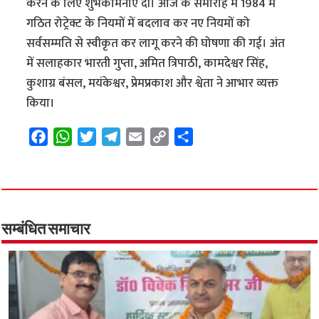
करने के लिए शुभकामनाएं दीं। आज के समारोह में 1984 में
गठित रोट्रेक्ट के नियमों में बदलाव कर नए नियमों को
सर्वसम्मति से स्वीकृत कर लागू करने की घोषणा की गई। अंत
में सलाहकार भारती गुप्ता, अमित त्रिपाठी, कामदेश्वर सिंह,
कुशाग्र बंसल, मयंकेश्वर, प्रेमप्रकाश और श्वेता ने आभार व्यक्त
किया।
F
W
T
T
E
C
S
a
h
w
e
m
o
h
c
a
i
l
a
p
a
e
t
t
e
i
y
r
b
s
t
g
l
L
e
o
A
e
r
i
सम्बंधित समाचार
o
p
r
a
n
k
p
m
k