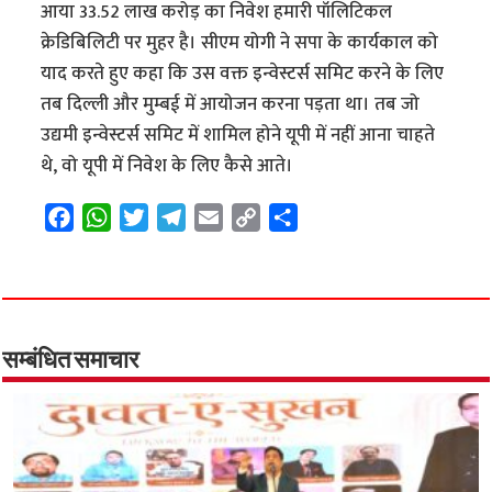
आया 33.52 लाख करोड़ का निवेश हमारी पॉलिटिकल
क्रेडिबिलिटी पर मुहर है। सीएम योगी ने सपा के कार्यकाल को
याद करते हुए कहा कि उस वक्त इन्वेस्टर्स समिट करने के लिए
तब दिल्ली और मुम्बई में आयोजन करना पड़ता था। तब जो
उद्यमी इन्वेस्टर्स समिट में शामिल होने यूपी में नहीं आना चाहते
थे, वो यूपी में निवेश के लिए कैसे आते।
F
W
T
T
E
C
S
a
h
w
e
m
o
h
c
a
i
l
a
p
a
e
t
t
e
i
y
r
b
s
t
g
l
L
e
o
A
e
r
i
सम्बंधित समाचार
o
p
r
a
n
k
p
m
k