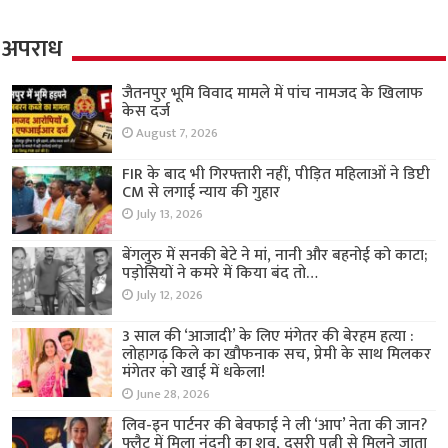
अपराध
जैतनपुर भूमि विवाद मामले में पांच नामजद के खिलाफ
केस दर्ज
August 7, 2026
FIR के बाद भी गिरफ्तारी नहीं, पीड़ित महिलाओं ने डिप्टी
CM से लगाई न्याय की गुहार
July 13, 2026
बेंगलुरु में सनकी बेटे ने मां, नानी और बहनोई को काटा;
पड़ोसियों ने कमरे में किया बंद तो…
July 12, 2026
3 साल की ‘आजादी’ के लिए मंगेतर की बेरहम हत्या :
लोहागढ़ किले का खौफनाक सच, प्रेमी के साथ मिलकर
मंगेतर को खाई में धकेला!
June 28, 2026
लिव-इन पार्टनर की बेवफाई ने ली ‘आप’ नेता की जान?
फ्लैट में मिला नंदनी का शव, दूसरी पत्नी से मिलने जाता