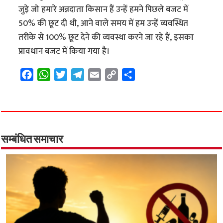
जुड़े जो हमारे अन्नदाता किसान हैं उन्हें हमने पिछले बजट में
50% की छूट दी थी, आने वाले समय में हम उन्हें व्यवस्थित
तरीके से 100% छूट देने की व्यवस्था करने जा रहे हैं, इसका
प्रावधान बजट में किया गया है।
F
W
T
T
E
C
S
a
h
w
e
m
o
h
c
a
i
l
a
p
a
e
t
t
e
i
y
r
b
s
t
g
l
L
e
o
A
e
r
i
सम्बंधित समाचार
o
p
r
a
n
k
p
m
k