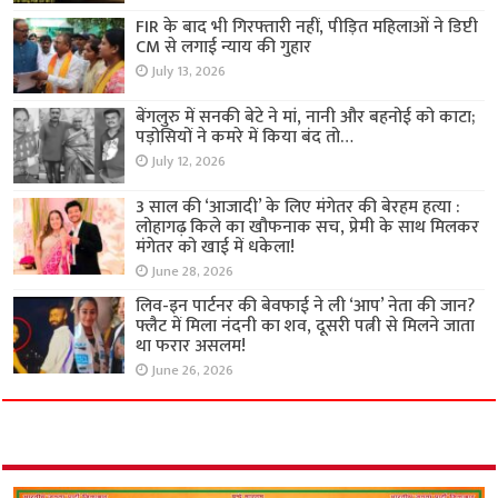
FIR के बाद भी गिरफ्तारी नहीं, पीड़ित महिलाओं ने डिप्टी
CM से लगाई न्याय की गुहार
July 13, 2026
बेंगलुरु में सनकी बेटे ने मां, नानी और बहनोई को काटा;
पड़ोसियों ने कमरे में किया बंद तो…
July 12, 2026
3 साल की ‘आजादी’ के लिए मंगेतर की बेरहम हत्या :
लोहागढ़ किले का खौफनाक सच, प्रेमी के साथ मिलकर
मंगेतर को खाई में धकेला!
June 28, 2026
लिव-इन पार्टनर की बेवफाई ने ली ‘आप’ नेता की जान?
फ्लैट में मिला नंदनी का शव, दूसरी पत्नी से मिलने जाता
था फरार असलम!
June 26, 2026