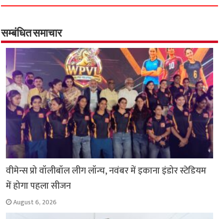
e
t
t
e
i
y
r
b
s
t
g
l
L
e
o
A
e
r
i
सम्बंधित समाचार
o
p
r
a
n
k
p
m
k
वीमेन्स प्रो वॉलीबॉल लीग लॉन्च, नवंबर में इकाना इंडोर स्टेडियम
में होगा पहला सीजन
August 6, 2026