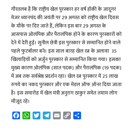
गौरतलब है कि राष्ट्रीय खेल पुरस्कार हर वर्ष हॉकी के जादूगर
मेजर ध्यानचंद की जयंती पर 29 अगस्त को राष्ट्रीय खेल दिवस
के मौके पर दिए जाते हैं, लेकिन इस बार 29 अगस्त के
आसपास ओलंपिक और पैरालंपिक होने के कारण पुरस्कारों को
देने में देरी हुई। सुनील छेत्री इस पुरस्कार से सम्मानित होने वाले
पहले फुटबॉलर बने। इस साल बारह खेल रत्न के अलावा 35
खिलाड़ियों को अर्जुन पुरस्कार से सम्मानित किया गया। इसका
मुख्य कारण ओलंपिक (सात पदक) और पैरालंपिक (19 पदक)
में अब तक सर्वश्रेष्ठ प्रदर्शन रहा। खेल रत्न पुरस्कार में 25 लाख
रुपये का नकद पुरस्कार और एक मेडल ऑफ ऑनर दिया जाता
है। इस समारोह में खेल मंत्री अनुराग ठाकुर समेत तमाम लोग
मौजूद रहे।
F
W
T
T
E
C
S
a
h
w
e
m
o
h
c
a
i
l
a
p
a