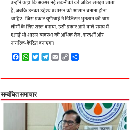
उन्होंने कहा कि अक्सर नई तकनीकों को जटिल समझा जाता
है, जबकि उनका उद्देश्य प्रशासन को आसान बनाना होना
चाहिए। जिस प्रकार यूपीआई ने डिजिटल भुगतान को आम
लोगों के लिए सरल बनाया, उसी प्रकार आने वाले समय में
एआई भी शासन व्यवस्था को अधिक तेज, पारदर्शी और
नागरिक-केंद्रित बनाएगा।
F
W
T
T
E
C
S
a
h
w
e
m
o
h
c
a
i
l
a
p
a
e
t
t
e
i
y
r
b
s
t
g
l
L
e
o
A
e
r
i
सम्बंधित समाचार
o
p
r
a
n
k
p
m
k