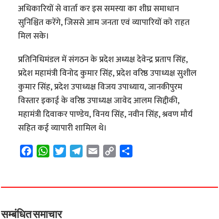
अधिकारियों से वार्ता कर इस समस्या का शीघ्र समाधान
सुनिश्चित करेंगे, जिससे आम जनता एवं व्यापारियों को राहत
मिल सके।
प्रतिनिधिमंडल में संगठन के प्रदेश अध्यक्ष देवेन्द्र प्रताप सिंह,
प्रदेश महामंत्री विनोद कुमार सिंह, प्रदेश वरिष्ठ उपाध्यक्ष सुशील
कुमार सिंह, प्रदेश उपाध्यक्ष विजय उपाध्याय, जानकीपुरम
विस्तार इकाई के वरिष्ठ उपाध्यक्ष जावेद आलम सिद्दीकी,
महामंत्री दिवाकर पाण्डेय, विनय सिंह, नवीन सिंह, श्रवण मौर्य
सहित कई व्यापारी शामिल थे।
F
W
T
T
E
C
S
a
h
w
e
m
o
h
c
a
i
l
a
p
a
e
t
t
e
i
y
r
b
s
t
g
l
L
e
o
A
e
r
i
सम्बंधित समाचार