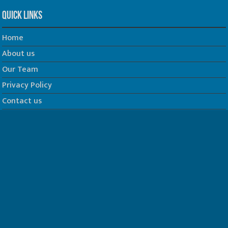
Quick Links
Home
About us
Our Team
Privacy Policy
Contact us
धर्म/ज्योतिष
फिल्म
Join us on Facebook
Follow us on Twitter
Website Developed by -
Prabhat Media Creations