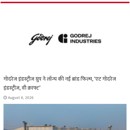
o
p
r
a
n
k
p
m
k
गोदरेज इंडस्ट्रीज ग्रुप ने लॉन्च की नई ब्रांड फिल्म, ‘एट गोदरेज
इंडस्ट्रीज, वी क्राफ्ट’
August 6, 2026