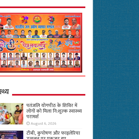
स्थ्य
पतंजलि योगपीठ के शिविर में
लोगों को मिला नि:शुल्क स्वास्थ्य
परामर्श
August 6, 2026
टीबी, कुपोषण और फाइलेरिया
उन्मूलन पर एकजुट हुए