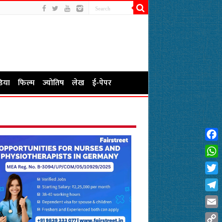
िया
फिल्म
ज्योतिष
लेख
ई-पेपर
Fac
Wha
Twit
Tel
Emai