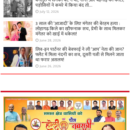
बेंगलुरु में सनकी बेटे ने मां, नानी और बहनोई को काटा;
पड़ोसियों ने कमरे में किया बंद तो…
July 12, 2026
3 साल की ‘आजादी’ के लिए मंगेतर की बेरहम हत्या :
लोहागढ़ किले का खौफनाक सच, प्रेमी के साथ मिलकर
मंगेतर को खाई में धकेला!
June 28, 2026
लिव-इन पार्टनर की बेवफाई ने ली ‘आप’ नेता की जान?
फ्लैट में मिला नंदनी का शव, दूसरी पत्नी से मिलने जाता
था फरार असलम!
June 26, 2026