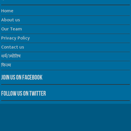
Home
About us
Our Team
Privacy Policy
Contact us
धर्म/ज्योतिष
फिल्म
Join us on Facebook
Follow us on Twitter
Website Developed by -
Prabhat Media Creations
© Copyrights 2026, All Rights Reserved to TelescopeToday.IN