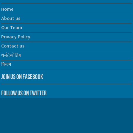
Home
About us
Our Team
Privacy Policy
Contact us
धर्म/ज्योतिष
फिल्म
Join us on Facebook
Follow us on Twitter
Website Developed by -
Prabhat Media Creations
© Copyrights 2026, All Rights Reserved to TelescopeToday.IN