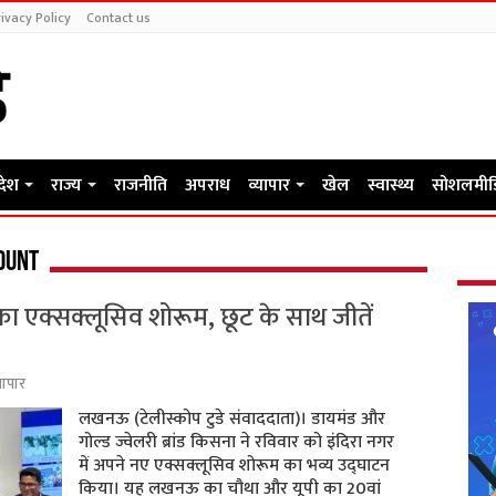
ivacy Policy
Contact us
रदेश
राज्य
राजनीति
अपराध
व्यापार
खेल
स्वास्थ्य
सोशलमीड
ount
का एक्सक्लूसिव शोरूम, छूट के साथ जीतें
यापार
लखनऊ (टेलीस्कोप टुडे संवाददाता)। डायमंड और
गोल्ड ज्वेलरी ब्रांड किसना ने रविवार को इंदिरा नगर
में अपने नए एक्सक्लूसिव शोरूम का भव्य उद्घाटन
किया। यह लखनऊ का चौथा और यूपी का 20वां