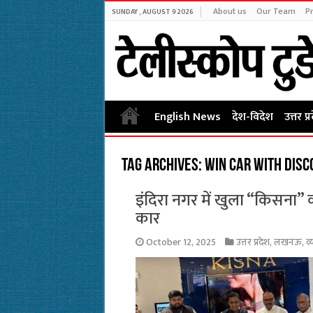
About us
Our Team
Pr
SUNDAY , AUGUST 9 2026
English News
देश-विदेश
उत्तर प्
Tag Archives:
win car with disc
इंदिरा नगर में खुला “किसना” 
कार
October 12, 2025
उत्तर प्रदेश
,
लखनऊ
,
व्