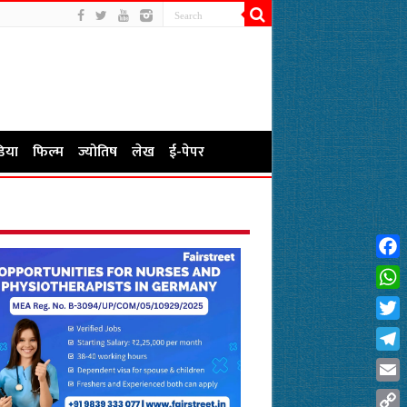
िया
फिल्म
ज्योतिष
लेख
ई-पेपर
Fac
Wha
Twit
Tel
Emai