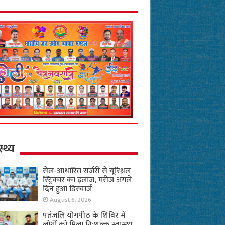
स्थ्य
सेल-आधारित सर्जरी से यूरिथ्रल
स्ट्रिक्चर का इलाज, मरीज अगले
दिन हुआ डिस्चार्ज
August 6, 2026
पतंजलि योगपीठ के शिविर में
लोगों को मिला नि:शुल्क स्वास्थ्य