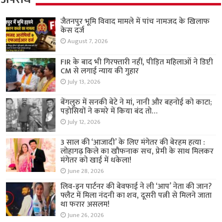
जैतनपुर भूमि विवाद मामले में पांच नामजद के खिलाफ
केस दर्ज
August 7, 2026
FIR के बाद भी गिरफ्तारी नहीं, पीड़ित महिलाओं ने डिप्टी
CM से लगाई न्याय की गुहार
July 13, 2026
बेंगलुरु में सनकी बेटे ने मां, नानी और बहनोई को काटा;
पड़ोसियों ने कमरे में किया बंद तो…
July 12, 2026
3 साल की ‘आजादी’ के लिए मंगेतर की बेरहम हत्या :
लोहागढ़ किले का खौफनाक सच, प्रेमी के साथ मिलकर
मंगेतर को खाई में धकेला!
June 28, 2026
लिव-इन पार्टनर की बेवफाई ने ली ‘आप’ नेता की जान?
फ्लैट में मिला नंदनी का शव, दूसरी पत्नी से मिलने जाता
था फरार असलम!
June 26, 2026