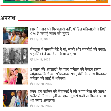
अपराध
FIR के बाद भी गिरफ्तारी नहीं, पीड़ित महिलाओं ने डिप्टी
CM से लगाई न्याय की गुहार
July 13, 2026
बेंगलुरु में सनकी बेटे ने मां, नानी और बहनोई को काटा;
पड़ोसियों ने कमरे में किया बंद तो…
July 12, 2026
3 साल की ‘आजादी’ के लिए मंगेतर की बेरहम हत्या :
लोहागढ़ किले का खौफनाक सच, प्रेमी के साथ मिलकर
मंगेतर को खाई में धकेला!
June 28, 2026
लिव-इन पार्टनर की बेवफाई ने ली ‘आप’ नेता की जान?
फ्लैट में मिला नंदनी का शव, दूसरी पत्नी से मिलने जाता
था फरार असलम!
June 26, 2026