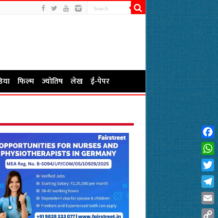
िया
फिल्म
ज्योतिष
लेख
ई-पेपर
Fac
Wha
Twit
Tel
Emai