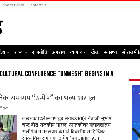
Privacy Policy
Contact us
रदेश
राज्य
राजनीति
अपराध
व्यापार
खेल
स्वास्थ्य
सोशलमीड
cultural confluence “Unmesh” begins in a
तिक समागम “उन्मेष” का भव्य आग़ाज़
शिक्षा
लखनऊ (टेलीस्कोप टुडे संवाददाता)। नेताजी सुभाष
चन्द्र बोस राजकीय महिला स्नातकोत्तर महाविद्यालय
अलीगंज में मंगलवार को दो दिवसीय साहित्यिक
सांस्कृतिक समागम “उन्मेष” का आग़ाज़ हुआ।