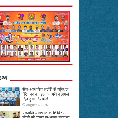
स्थ्य
सेल-आधारित सर्जरी से यूरिथ्रल
स्ट्रिक्चर का इलाज, मरीज अगले
दिन हुआ डिस्चार्ज
August 6, 2026
पतंजलि योगपीठ के शिविर में
लोगों को मिला नि:शुल्क स्वास्थ्य