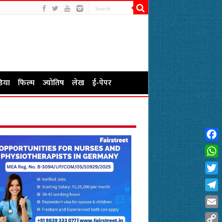
िया
फिल्म
ज्योतिष
लेख
ई-पेपर
Fac
Wha
Twit
Tel
Emai