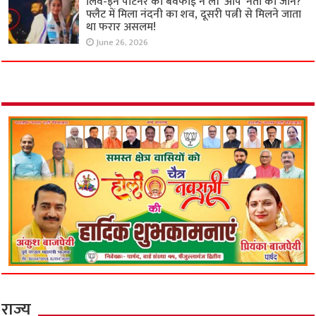
लिव-इन पार्टनर की बेवफाई ने ली ‘आप’ नेता की जान?
फ्लैट में मिला नंदनी का शव, दूसरी पत्नी से मिलने जाता
था फरार असलम!
June 26, 2026
राज्य