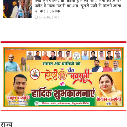
लिव-इन पार्टनर की बेवफाई ने ली ‘आप’ नेता की जान?
फ्लैट में मिला नंदनी का शव, दूसरी पत्नी से मिलने जाता
था फरार असलम!
June 26, 2026
राज्य