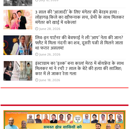
July 12, 2026
3 साल की ‘आजादी’ के लिए मंगेतर की बेरहम हत्या :
लोहागढ़ किले का खौफनाक सच, प्रेमी के साथ मिलकर
मंगेतर को खाई में धकेला!
June 28, 2026
लिव-इन पार्टनर की बेवफाई ने ली ‘आप’ नेता की जान?
फ्लैट में मिला नंदनी का शव, दूसरी पत्नी से मिलने जाता
था फरार असलम!
June 26, 2026
इंस्टाग्राम का ‘इश्क’ बना काल! मेरठ में बॉयफ्रेंड के साथ
मिलकर मां ने रची 7 साल के बेटे की हत्या की साजिश;
कार में ले जाकर रेता गला
June 18, 2026