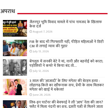
अपराध
जैतनपुर भूमि विवाद मामले में पांच नामजद के खिलाफ
केस दर्ज
August 7, 2026
FIR के बाद भी गिरफ्तारी नहीं, पीड़ित महिलाओं ने डिप्टी
CM से लगाई न्याय की गुहार
July 13, 2026
बेंगलुरु में सनकी बेटे ने मां, नानी और बहनोई को काटा;
पड़ोसियों ने कमरे में किया बंद तो…
July 12, 2026
3 साल की ‘आजादी’ के लिए मंगेतर की बेरहम हत्या :
लोहागढ़ किले का खौफनाक सच, प्रेमी के साथ मिलकर
मंगेतर को खाई में धकेला!
June 28, 2026
लिव-इन पार्टनर की बेवफाई ने ली ‘आप’ नेता की जान?
फ्लैट में मिला नंदनी का शव, दूसरी पत्नी से मिलने जाता