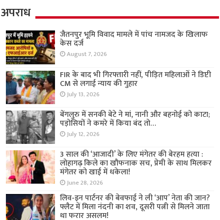
अपराध
जैतनपुर भूमि विवाद मामले में पांच नामजद के खिलाफ
केस दर्ज
August 7, 2026
FIR के बाद भी गिरफ्तारी नहीं, पीड़ित महिलाओं ने डिप्टी
CM से लगाई न्याय की गुहार
July 13, 2026
बेंगलुरु में सनकी बेटे ने मां, नानी और बहनोई को काटा;
पड़ोसियों ने कमरे में किया बंद तो…
July 12, 2026
3 साल की ‘आजादी’ के लिए मंगेतर की बेरहम हत्या :
लोहागढ़ किले का खौफनाक सच, प्रेमी के साथ मिलकर
मंगेतर को खाई में धकेला!
June 28, 2026
लिव-इन पार्टनर की बेवफाई ने ली ‘आप’ नेता की जान?
फ्लैट में मिला नंदनी का शव, दूसरी पत्नी से मिलने जाता
था फरार असलम!