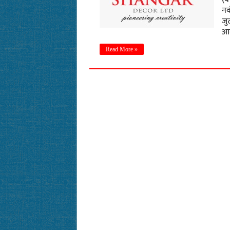
नव
जु
आव
Read More »