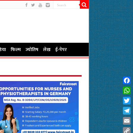
िया
फिल्म
ज्योतिष
लेख
ई-पेपर
Fac
Wha
Twit
Tel
Emai