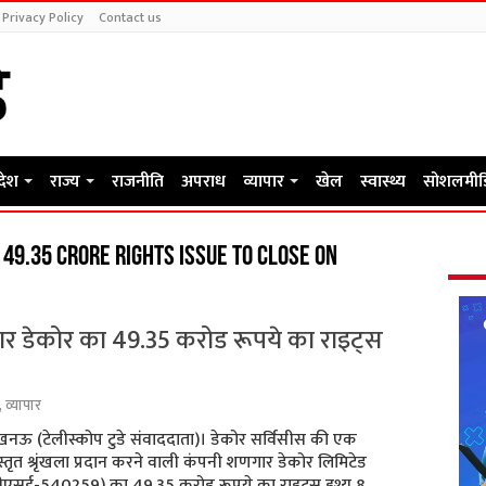
Privacy Policy
Contact us
रदेश
राज्य
राजनीति
अपराध
व्यापार
खेल
स्वास्थ्य
सोशलमीड
49.35 crore rights issue to close on
र डेकोर का 49.35 करोड रूपये का राइट्स
,
व्यापार
नऊ (टेलीस्कोप टुडे संवाददाता)। डेकोर सर्विसीस की एक
स्तृत श्रृंखला प्रदान करने वाली कंपनी शणगार डेकोर लिमिटेड
ीएसई-540259) का 49.35 करोड रूपये का राइट्स इश्यू 8