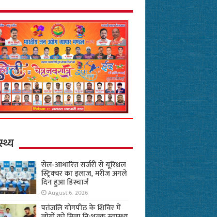
स्थ्य
सेल-आधारित सर्जरी से यूरिथ्रल
स्ट्रिक्चर का इलाज, मरीज अगले
दिन हुआ डिस्चार्ज
August 6, 2026
पतंजलि योगपीठ के शिविर में
लोगों को मिला नि:शुल्क स्वास्थ्य